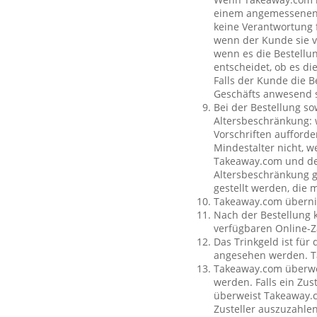
einem angemessenen O
keine Verantwortung f
wenn der Kunde sie vo
wenn es die Bestellun
entscheidet, ob es di
Falls der Kunde die 
Geschäfts anwesend s
Bei der Bestellung so
Altersbeschränkung:
Vorschriften aufforde
Mindestalter nicht, w
Takeaway.com und dem
Altersbeschränkung g
gestellt werden, die 
Takeaway.com übernim
Nach der Bestellung 
verfügbaren Online-Z
Das Trinkgeld ist für
angesehen werden. Ta
Takeaway.com überweis
werden. Falls ein Zus
überweist Takeaway.c
Zusteller auszuzahle