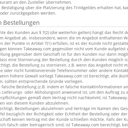
aurant an den Zusteller übernehmen.
estätigung über die Platzierung des Trinkgeldes erhalten hat, ka
 oder zurückgegeben werden.
n Bestellungen
te des Kunden aus § 7(2) (die weiterhin gelten) hängt das Recht 
em Angebot ab. Insbesondere, wenn die im Angebot enthaltenen Wa
 der Punkte in Artikel 7(1) erfüllen, ist es der Kunde nicht gestatt
ngen können Takeaway.com gegenüber nicht vom Kunde aufgelöst 
ellung gegenüber dem Geschäft ist für den Kunden nur dann mögl
dass eine Stornierung der Bestellung durch den Kunden möglich is
chtigt, die Bestellung zu stornieren, z.B. wenn das Angebot nicht 
he oder nicht funktionierende Telefonnummer oder andere Kontak
nn höhere Gewalt vorliegt.Takeaway.com ist berechtigt, alle (kün
, sollten entsprechende Gründe vorliegen.
alsche Bestellung (z.B. indem er falsche Kontaktinformationen an
 Lieferungs- oder Abholungsort anwesend ist, um den Auftrag zu e
erpflichtungen gemäß dem Vertrag nicht nachkommt, ist Takeaway.
ngen von diesem Kunden abzulehnen.
echtigt, Bestellungen abzulehnen und Verträge im Namen des Ges
l bezüglich der Richtigkeit oder Echtheit der Bestellung oder de
eschäft keinen Vertrag mit der Kunde schließen möchte. Falls der 
lich falsch oder betrügerisch sind, ist Takeaway.com berechtigt, bei