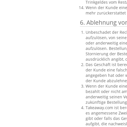
Trinkgeldes vom Rest
Wenn der Kunde eine B
mehr zurückerstattet
6. Ablehnung vo
Unbeschadet der Rech
aufzulösen, von sein
oder anderweitig einen
aufzulösen. Bestellu
Stornierung der Best
ausdrücklich angibt, 
Das Geschäft ist bere
der Kunde eine falsc
angegeben hat oder we
der Kunde abzulehnen
Wenn der Kunde eine f
bezahlt oder nicht am
anderweitig seinen V
zukünftige Bestellu
Takeaway.com ist ber
es angemessene Zweife
gibt oder falls das G
aufgibt, die nachweis