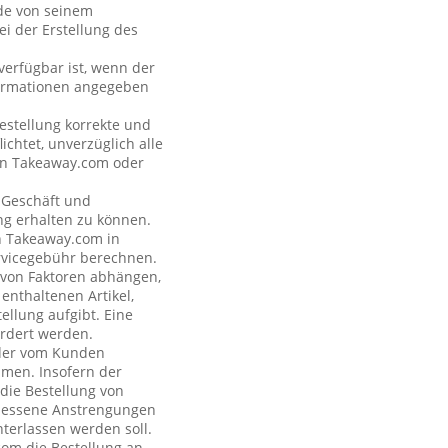
nde von seinem
i der Erstellung des
verfügbar ist, wenn der
formationen angegeben
estellung korrekte und
ichtet, unverzüglich alle
 an Takeaway.com oder
s Geschäft und
ng erhalten zu können.
on Takeaway.com in
rvicegebühr berechnen.
e von Faktoren abhängen,
enthaltenen Artikel,
ellung aufgibt. Eine
rdert werden.
n der vom Kunden
hmen. Insofern der
 die Bestellung von
emessene Anstrengungen
terlassen werden soll.
com die Bestellung an