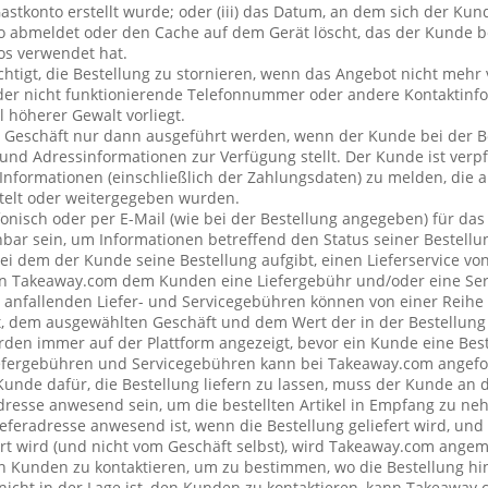
stkonto erstellt wurde; oder (iii) das Datum, an dem sich der Ku
 abmeldet oder den Cache auf dem Gerät löscht, das der Kunde be
os verwendet hat.
chtigt, die Bestellung zu stornieren, wenn das Angebot nicht mehr 
der nicht funktionierende Telefonnummer oder andere Kontaktin
l höherer Gewalt vorliegt.
 Geschäft nur dann ausgeführt werden, wenn der Kunde bei der B
 und Adressinformationen zur Verfügung stellt. Der Kunde ist verpfl
Informationen (einschließlich der Zahlungsdaten) zu melden, die
telt oder weitergegeben wurden.
onisch oder per E-Mail (wie bei der Bestellung angegeben) für da
bar sein, um Informationen betreffend den Status seiner Bestellu
ei dem der Kunde seine Bestellung aufgibt, einen Lieferservice v
n Takeaway.com dem Kunden eine Liefergebühr und/oder eine Se
ng anfallenden Liefer- und Servicegebühren können von einer Reih
t, dem ausgewählten Geschäft und dem Wert der in der Bestellung 
den immer auf der Plattform angezeigt, bevor ein Kunde eine Best
iefergebühren und Servicegebühren kann bei Takeaway.com angefo
 Kunde dafür, die Bestellung liefern zu lassen, muss der Kunde a
resse anwesend sein, um die bestellten Artikel in Empfang zu ne
eferadresse anwesend ist, wenn die Bestellung geliefert wird, und
rt wird (und nicht vom Geschäft selbst), wird Takeaway.com ang
Kunden zu kontaktieren, um zu bestimmen, wo die Bestellung hin
cht in der Lage ist, den Kunden zu kontaktieren, kann Takeaway.