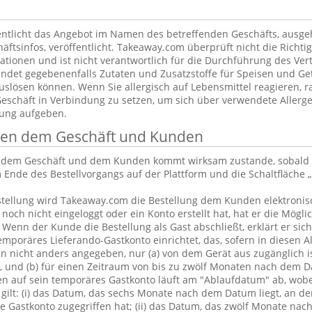
ntlicht das Angebot im Namen des betreffenden Geschäfts, ausg
äftsinfos, veröffentlicht. Takeaway.com überprüft nicht die Richtig
tionen und ist nicht verantwortlich für die Durchführung des Vert
ndet gegebenenfalls Zutaten und Zusatzstoffe für Speisen und Get
uslösen können. Wenn Sie allergisch auf Lebensmittel reagieren, ra
Geschäft in Verbindung zu setzen, um sich über verwendete Allerge
lung aufgeben.
chen dem Geschäft und Kunden
n dem Geschäft und dem Kunden kommt wirksam zustande, sobald 
 Ende des Bestellvorgangs auf der Plattform und die Schaltfläche „
tellung wird Takeaway.com die Bestellung dem Kunden elektronisc
och nicht eingeloggt oder ein Konto erstellt hat, hat er die Möglic
. Wenn der Kunde die Bestellung als Gast abschließt, erklärt er sic
emporäres Lieferando-Gastkonto einrichtet, das, sofern in diesen 
 nicht anders angegeben, nur (a) von dem Gerät aus zugänglich is
, und (b) für einen Zeitraum von bis zu zwölf Monaten nach dem D
en auf sein temporäres Gastkonto läuft am "Ablaufdatum" ab, wobe
gilt: (i) das Datum, das sechs Monate nach dem Datum liegt, an d
 Gastkonto zugegriffen hat; (ii) das Datum, das zwölf Monate nac