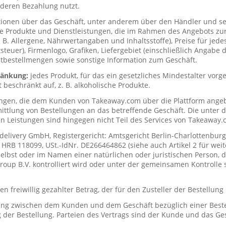
deren Bezahlung nutzt.
tionen über das Geschäft, unter anderem über den Händler und s
ie Produkte und Dienstleistungen, die im Rahmen des Angebots zur
. B. Allergene, Nährwertangaben und Inhaltsstoffe), Preise für jede
teuer), Firmenlogo, Grafiken, Liefergebiet (einschließlich Angabe d
tbestellmengen sowie sonstige Information zum Geschäft.
hränkung:
jedes Produkt, für das ein gesetzliches Mindestalter vorge
t beschränkt auf, z. B. alkoholische Produkte.
ungen, die dem Kunden von Takeaway.com über die Plattform ange
mittlung von Bestellungen an das betreffende Geschäft. Die unter
n Leistungen sind hingegen nicht Teil des Services von Takeaway.
delivery GmbH, Registergericht: Amtsgericht Berlin-Charlottenburg
RB 118099, USt.-IdNr. DE266464862 (siehe auch Artikel 2 für weit
elbst oder im Namen einer natürlichen oder juristischen Person, di
up B.V. kontrolliert wird oder unter der gemeinsamen Kontrolle s
n freiwillig gezahlter Betrag, der für den Zusteller der Bestellung
ung zwischen dem Kunden und dem Geschäft bezüglich einer Beste
 der Bestellung. Parteien des Vertrags sind der Kunde und das Ges