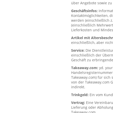
über Angebote sowie zu 
Geschäftsinfos:
Informa
Kontaktmöglichkeiten, d
werden (einschließlich z
(einschließlich Mehrwerts
Lieferkosten und Mindes
Artikel mit Altersbesc
einschließlich, aber nich
Service:
Die Dienstleist
einschließlich der Über
Geschäft zu erbringende
Takeaway.com:
yd. your
Handelsregisternummer H
Takeaway.com) für sich s
von der Takeaway.com Gro
indirekt.
Trinkgeld:
Ein vom Kunde
Vertrag:
Eine Vereinbar
Lieferung oder Abholung
Takeaway.com.