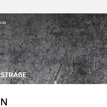
SUM
RSTRAßE
EN