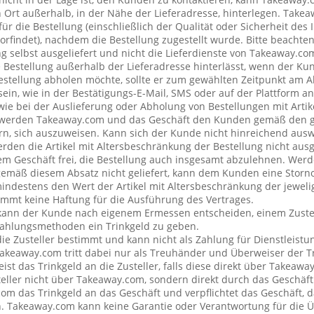
rt außerhalb, in der Nähe der Lieferadresse, hinterlegen. Tak
ür die Bestellung (einschließlich der Qualität oder Sicherheit des I
rfindet), nachdem die Bestellung zugestellt wurde. Bitte beachten 
g selbst ausgeliefert und nicht die Lieferdienste von Takeaway.c
e Bestellung außerhalb der Lieferadresse hinterlässt, wenn der Ku
Bestellung abholen möchte, sollte er zum gewählten Zeitpunkt am 
ein, wie in der Bestätigungs-E-Mail, SMS oder auf der Plattform a
wie bei der Auslieferung oder Abholung von Bestellungen mit Artik
 werden Takeaway.com und das Geschäft den Kunden gemäß den 
rn, sich auszuweisen. Kann sich der Kunde nicht hinreichend ausw
erden die Artikel mit Altersbeschränkung der Bestellung nicht ausg
 Geschäft frei, die Bestellung auch insgesamt abzulehnen. Werde
emäß diesem Absatz nicht geliefert, kann dem Kunden eine Stor
mindestens den Wert der Artikel mit Altersbeschränkung der jeweli
mt keine Haftung für die Ausführung des Vertrages.
kann der Kunde nach eigenem Ermessen entscheiden, einem Zustel
ahlungsmethoden ein Trinkgeld zu geben.
 die Zusteller bestimmt und kann nicht als Zahlung für Dienstleis
keaway.com tritt dabei nur als Treuhänder und Überweiser der Tr
t das Trinkgeld an die Zusteller, falls diese direkt über Takeawa
teller nicht über Takeaway.com, sondern direkt durch das Geschäft
om das Trinkgeld an das Geschäft und verpflichtet das Geschäft, d
n. Takeaway.com kann keine Garantie oder Verantwortung für die 