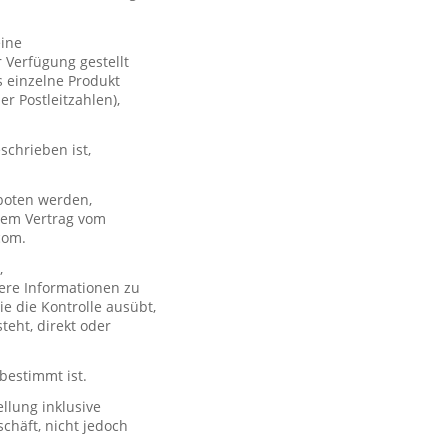
eine
 Verfügung gestellt
s einzelne Produkt
er Postleitzahlen),
schrieben ist,
boten werden,
 dem Vertrag vom
com.
,
ere Informationen zu
e die Kontrolle ausübt,
teht, direkt oder
 bestimmt ist.
llung inklusive
chäft, nicht jedoch