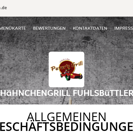
o.de
MENÜKARTE
BEWERTUNGEN
KONTAKTDATEN
IMPRES
 HäHNCHENGRILL FUHLSBüTTLE
ALLGEMEINEN
ESCHÄFTSBEDINGUNG